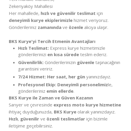
Zekeriyaköy Mahallesi
Her mahallede,
hızlı ve güvenilir teslimat
için
deneyimli kurye ekiplerimizle
hizmet veriyoruz.
Gönderileriniz
zamanında
ve
özenle
alıcıya ulaşır.
BKS Kurye'yi Tercih Etmenin Avantajları
Hızlı Teslimat:
Express kurye hizmetimizle
gönderilerinizi
en kısa sürede
teslim ederiz.
Güvenilirlik:
Gönderilerinizin
güvenle
taşınacağının
garantisini veririz.
7/24 Hizmet:
Her saat, her gün
yanınızdayız.
Profesyonel Ekip:
Deneyimli personelimiz
le,
gönderileriniz
emin ellerde
.
BKS Kurye ile Zaman ve Güven Kazanın
Sarıyer ve çevresinde
express moto kurye hizmetine
ihtiyaç duyduğunuzda,
BKS Kurye
olarak yanınızdayız.
Hızlı
,
güvenilir
ve
özenli teslimatlar
için bizimle
iletişime geçebilirsiniz.