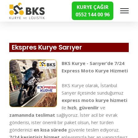
KURYE ÇAĞIR
0552 144 00 96
Hızlı Kurye Hizmetleri
Ekspres Kurye Sarıyer
BKS Kurye - Sarıyer’de 7/24
Express Moto Kurye Hizmeti
BKS Kurye olarak, İstanbul
Sarıyer ilçesinde sunduğumuz
express moto kurye hizmeti
ile
hızlı
,
güvenilir
ve
zamanında teslimat
sağlıyoruz. İster acil bir evrak
gönderisi, ister önemli bir paket olsun, her türden
gönderinizi
en kısa sürede
güvenle teslim ediyoruz.
7/24 kesintisiz hizmet
anlayışımızla her an yanınızdayız.