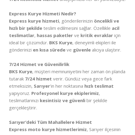
Express Kurye Hizmeti Nedir?
Express kurye hizmeti
, gönderilerinizin
öncelikli ve
hızlı bir şekilde
teslim edilmesini sağlar. Özellikle
acil
teslimatlar
,
hassas paketler
ve
kritik evraklar
için
ideal bir çözümdür.
BKS Kurye
, deneyimli ekipleri ile
gönderinizi
en kısa sürede
ve
güvenle
alıcıya ulaştırır.
7/24 Hizmet ve Güvenilirlik
BKS Kurye
, müşteri memnuniyetini her zaman ön planda
tutarak
7/24 hizmet
verir. Gündüz veya gece fark
etmeksizin,
Sarıyer
’in her noktasına
hızlı teslimat
yapıyoruz.
Profesyonel kurye ekiplerimiz
,
teslimatlarınızı
kesintisiz ve güvenli
bir şekilde
gerçekleştirir.
Sarıyer’deki Tüm Mahallelere Hizmet
Express moto kurye hizmetlerimiz
, Sarıyer ilçesinin