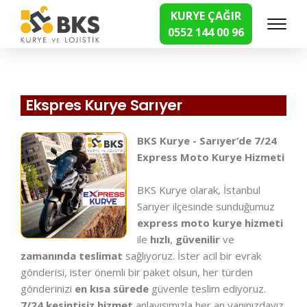
KURYE ÇAĞIR
0552 144 00 96
Hızlı Kurye Hizmetleri
Ekspres Kurye Sarıyer
BKS Kurye - Sarıyer’de 7/24
Express Moto Kurye Hizmeti
BKS Kurye olarak, İstanbul
Sarıyer ilçesinde sunduğumuz
express moto kurye hizmeti
ile
hızlı
,
güvenilir
ve
zamanında teslimat
sağlıyoruz. İster acil bir evrak
gönderisi, ister önemli bir paket olsun, her türden
gönderinizi
en kısa sürede
güvenle teslim ediyoruz.
7/24 kesintisiz hizmet
anlayışımızla her an yanınızdayız.