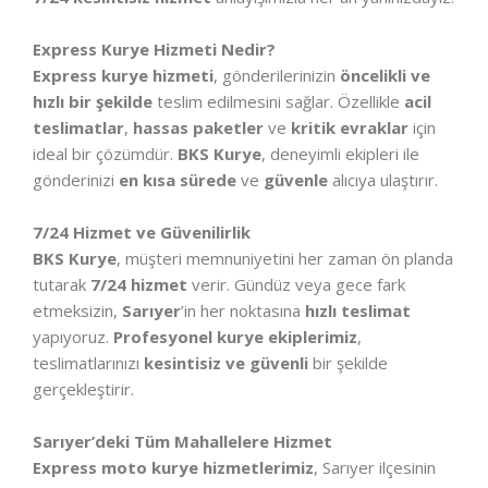
Express Kurye Hizmeti Nedir?
Express kurye hizmeti
, gönderilerinizin
öncelikli ve
hızlı bir şekilde
teslim edilmesini sağlar. Özellikle
acil
teslimatlar
,
hassas paketler
ve
kritik evraklar
için
ideal bir çözümdür.
BKS Kurye
, deneyimli ekipleri ile
gönderinizi
en kısa sürede
ve
güvenle
alıcıya ulaştırır.
7/24 Hizmet ve Güvenilirlik
BKS Kurye
, müşteri memnuniyetini her zaman ön planda
tutarak
7/24 hizmet
verir. Gündüz veya gece fark
etmeksizin,
Sarıyer
’in her noktasına
hızlı teslimat
yapıyoruz.
Profesyonel kurye ekiplerimiz
,
teslimatlarınızı
kesintisiz ve güvenli
bir şekilde
gerçekleştirir.
Sarıyer’deki Tüm Mahallelere Hizmet
Express moto kurye hizmetlerimiz
, Sarıyer ilçesinin