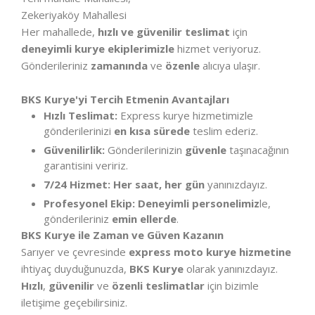
Zekeriyaköy Mahallesi
Her mahallede,
hızlı ve güvenilir teslimat
için
deneyimli kurye ekiplerimizle
hizmet veriyoruz.
Gönderileriniz
zamanında
ve
özenle
alıcıya ulaşır.
BKS Kurye'yi Tercih Etmenin Avantajları
Hızlı Teslimat:
Express kurye hizmetimizle
gönderilerinizi
en kısa sürede
teslim ederiz.
Güvenilirlik:
Gönderilerinizin
güvenle
taşınacağının
garantisini veririz.
7/24 Hizmet:
Her saat, her gün
yanınızdayız.
Profesyonel Ekip:
Deneyimli personelimiz
le,
gönderileriniz
emin ellerde
.
BKS Kurye ile Zaman ve Güven Kazanın
Sarıyer ve çevresinde
express moto kurye hizmetine
ihtiyaç duyduğunuzda,
BKS Kurye
olarak yanınızdayız.
Hızlı
,
güvenilir
ve
özenli teslimatlar
için bizimle
iletişime geçebilirsiniz.