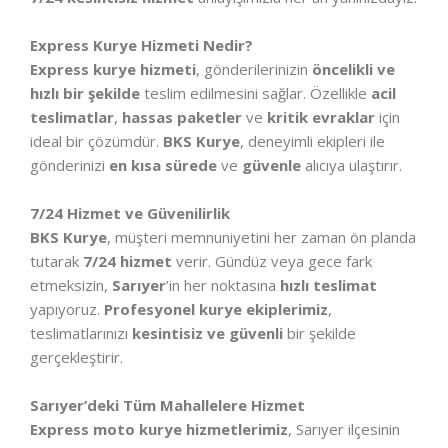
Express Kurye Hizmeti Nedir?
Express kurye hizmeti
, gönderilerinizin
öncelikli ve
hızlı bir şekilde
teslim edilmesini sağlar. Özellikle
acil
teslimatlar
,
hassas paketler
ve
kritik evraklar
için
ideal bir çözümdür.
BKS Kurye
, deneyimli ekipleri ile
gönderinizi
en kısa sürede
ve
güvenle
alıcıya ulaştırır.
7/24 Hizmet ve Güvenilirlik
BKS Kurye
, müşteri memnuniyetini her zaman ön planda
tutarak
7/24 hizmet
verir. Gündüz veya gece fark
etmeksizin,
Sarıyer
’in her noktasına
hızlı teslimat
yapıyoruz.
Profesyonel kurye ekiplerimiz
,
teslimatlarınızı
kesintisiz ve güvenli
bir şekilde
gerçekleştirir.
Sarıyer’deki Tüm Mahallelere Hizmet
Express moto kurye hizmetlerimiz
, Sarıyer ilçesinin