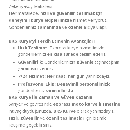
Zekeriyaköy Mahallesi
Her mahallede,
hızlı ve güvenilir teslimat
için
deneyimli kurye ekiplerimizle
hizmet veriyoruz.
Gönderileriniz
zamanında
ve
özenle
alıcıya ulaşır.
BKS Kurye'yi Tercih Etmenin Avantajları
Hızlı Teslimat:
Express kurye hizmetimizle
gönderilerinizi
en kısa sürede
teslim ederiz.
Güvenilirlik:
Gönderilerinizin
güvenle
taşınacağının
garantisini veririz.
7/24 Hizmet:
Her saat, her gün
yanınızdayız.
Profesyonel Ekip:
Deneyimli personelimiz
le,
gönderileriniz
emin ellerde
.
BKS Kurye ile Zaman ve Güven Kazanın
Sarıyer ve çevresinde
express moto kurye hizmetine
ihtiyaç duyduğunuzda,
BKS Kurye
olarak yanınızdayız.
Hızlı
,
güvenilir
ve
özenli teslimatlar
için bizimle
iletişime geçebilirsiniz.