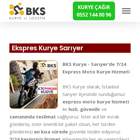
KURYE ÇAĞIR
0552 144 00 96
Hızlı Kurye Hizmetleri
Ekspres Kurye Sarıyer
BKS Kurye - Sarıyer’de 7/24
Express Moto Kurye Hizmeti
BKS Kurye olarak, İstanbul
Sarıyer ilçesinde sunduğumuz
express moto kurye hizmeti
ile
hızlı
,
güvenilir
ve
zamanında teslimat
sağlıyoruz. İster acil bir evrak
gönderisi, ister önemli bir paket olsun, her türden
gönderinizi
en kısa sürede
güvenle teslim ediyoruz.
7/24 kesintisiz hizmet
anlayışımızla her an yanınızdayız.