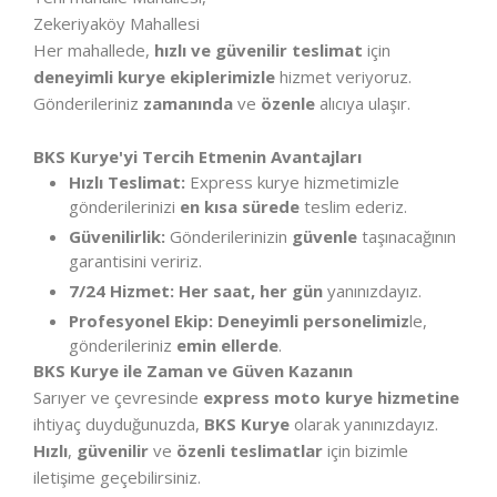
Zekeriyaköy Mahallesi
Her mahallede,
hızlı ve güvenilir teslimat
için
deneyimli kurye ekiplerimizle
hizmet veriyoruz.
Gönderileriniz
zamanında
ve
özenle
alıcıya ulaşır.
BKS Kurye'yi Tercih Etmenin Avantajları
Hızlı Teslimat:
Express kurye hizmetimizle
gönderilerinizi
en kısa sürede
teslim ederiz.
Güvenilirlik:
Gönderilerinizin
güvenle
taşınacağının
garantisini veririz.
7/24 Hizmet:
Her saat, her gün
yanınızdayız.
Profesyonel Ekip:
Deneyimli personelimiz
le,
gönderileriniz
emin ellerde
.
BKS Kurye ile Zaman ve Güven Kazanın
Sarıyer ve çevresinde
express moto kurye hizmetine
ihtiyaç duyduğunuzda,
BKS Kurye
olarak yanınızdayız.
Hızlı
,
güvenilir
ve
özenli teslimatlar
için bizimle
iletişime geçebilirsiniz.