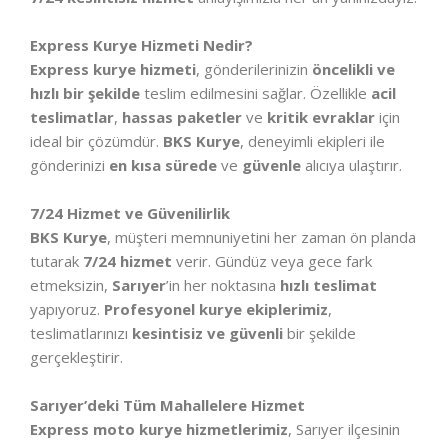
Express Kurye Hizmeti Nedir?
Express kurye hizmeti
, gönderilerinizin
öncelikli ve
hızlı bir şekilde
teslim edilmesini sağlar. Özellikle
acil
teslimatlar
,
hassas paketler
ve
kritik evraklar
için
ideal bir çözümdür.
BKS Kurye
, deneyimli ekipleri ile
gönderinizi
en kısa sürede
ve
güvenle
alıcıya ulaştırır.
7/24 Hizmet ve Güvenilirlik
BKS Kurye
, müşteri memnuniyetini her zaman ön planda
tutarak
7/24 hizmet
verir. Gündüz veya gece fark
etmeksizin,
Sarıyer
’in her noktasına
hızlı teslimat
yapıyoruz.
Profesyonel kurye ekiplerimiz
,
teslimatlarınızı
kesintisiz ve güvenli
bir şekilde
gerçekleştirir.
Sarıyer’deki Tüm Mahallelere Hizmet
Express moto kurye hizmetlerimiz
, Sarıyer ilçesinin