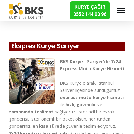
KURYE ÇAĞIR
0552 144 00 96
Hızlı Kurye Hizmetleri
Ekspres Kurye Sarıyer
BKS Kurye - Sarıyer’de 7/24
Express Moto Kurye Hizmeti
BKS Kurye olarak, İstanbul
Sarıyer ilçesinde sunduğumuz
express moto kurye hizmeti
ile
hızlı
,
güvenilir
ve
zamanında teslimat
sağlıyoruz. İster acil bir evrak
gönderisi, ister önemli bir paket olsun, her türden
gönderinizi
en kısa sürede
güvenle teslim ediyoruz.
7/24 kesintisiz hizmet
anlayışımızla her an yanınızdayız.