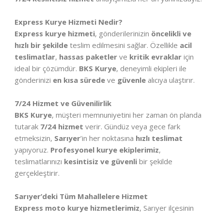
Express Kurye Hizmeti Nedir?
Express kurye hizmeti
, gönderilerinizin
öncelikli ve
hızlı bir şekilde
teslim edilmesini sağlar. Özellikle
acil
teslimatlar
,
hassas paketler
ve
kritik evraklar
için
ideal bir çözümdür.
BKS Kurye
, deneyimli ekipleri ile
gönderinizi
en kısa sürede
ve
güvenle
alıcıya ulaştırır.
7/24 Hizmet ve Güvenilirlik
BKS Kurye
, müşteri memnuniyetini her zaman ön planda
tutarak
7/24 hizmet
verir. Gündüz veya gece fark
etmeksizin,
Sarıyer
’in her noktasına
hızlı teslimat
yapıyoruz.
Profesyonel kurye ekiplerimiz
,
teslimatlarınızı
kesintisiz ve güvenli
bir şekilde
gerçekleştirir.
Sarıyer’deki Tüm Mahallelere Hizmet
Express moto kurye hizmetlerimiz
, Sarıyer ilçesinin