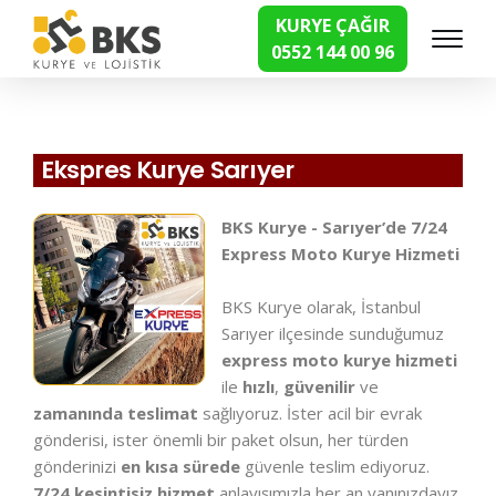
KURYE ÇAĞIR
0552 144 00 96
Hızlı Kurye Hizmetleri
Ekspres Kurye Sarıyer
BKS Kurye - Sarıyer’de 7/24
Express Moto Kurye Hizmeti
BKS Kurye olarak, İstanbul
Sarıyer ilçesinde sunduğumuz
express moto kurye hizmeti
ile
hızlı
,
güvenilir
ve
zamanında teslimat
sağlıyoruz. İster acil bir evrak
gönderisi, ister önemli bir paket olsun, her türden
gönderinizi
en kısa sürede
güvenle teslim ediyoruz.
7/24 kesintisiz hizmet
anlayışımızla her an yanınızdayız.