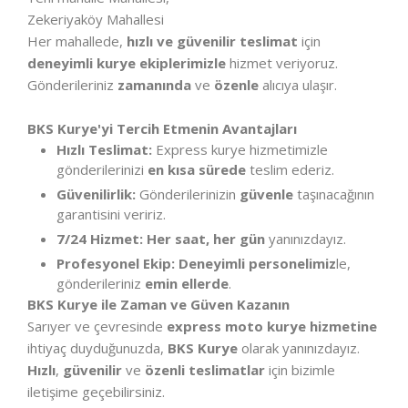
Zekeriyaköy Mahallesi
Her mahallede,
hızlı ve güvenilir teslimat
için
deneyimli kurye ekiplerimizle
hizmet veriyoruz.
Gönderileriniz
zamanında
ve
özenle
alıcıya ulaşır.
BKS Kurye'yi Tercih Etmenin Avantajları
Hızlı Teslimat:
Express kurye hizmetimizle
gönderilerinizi
en kısa sürede
teslim ederiz.
Güvenilirlik:
Gönderilerinizin
güvenle
taşınacağının
garantisini veririz.
7/24 Hizmet:
Her saat, her gün
yanınızdayız.
Profesyonel Ekip:
Deneyimli personelimiz
le,
gönderileriniz
emin ellerde
.
BKS Kurye ile Zaman ve Güven Kazanın
Sarıyer ve çevresinde
express moto kurye hizmetine
ihtiyaç duyduğunuzda,
BKS Kurye
olarak yanınızdayız.
Hızlı
,
güvenilir
ve
özenli teslimatlar
için bizimle
iletişime geçebilirsiniz.