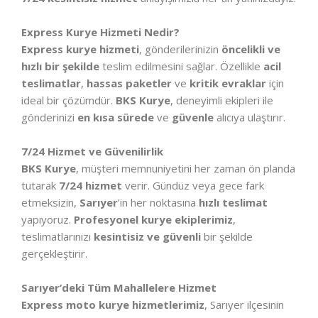
Express Kurye Hizmeti Nedir?
Express kurye hizmeti
, gönderilerinizin
öncelikli ve
hızlı bir şekilde
teslim edilmesini sağlar. Özellikle
acil
teslimatlar
,
hassas paketler
ve
kritik evraklar
için
ideal bir çözümdür.
BKS Kurye
, deneyimli ekipleri ile
gönderinizi
en kısa sürede
ve
güvenle
alıcıya ulaştırır.
7/24 Hizmet ve Güvenilirlik
BKS Kurye
, müşteri memnuniyetini her zaman ön planda
tutarak
7/24 hizmet
verir. Gündüz veya gece fark
etmeksizin,
Sarıyer
’in her noktasına
hızlı teslimat
yapıyoruz.
Profesyonel kurye ekiplerimiz
,
teslimatlarınızı
kesintisiz ve güvenli
bir şekilde
gerçekleştirir.
Sarıyer’deki Tüm Mahallelere Hizmet
Express moto kurye hizmetlerimiz
, Sarıyer ilçesinin