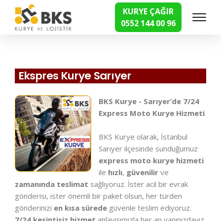
KURYE ÇAĞIR
0552 144 00 96
Hızlı Kurye Hizmetleri
Ekspres Kurye Sarıyer
BKS Kurye - Sarıyer’de 7/24
Express Moto Kurye Hizmeti
BKS Kurye olarak, İstanbul
Sarıyer ilçesinde sunduğumuz
express moto kurye hizmeti
ile
hızlı
,
güvenilir
ve
zamanında teslimat
sağlıyoruz. İster acil bir evrak
gönderisi, ister önemli bir paket olsun, her türden
gönderinizi
en kısa sürede
güvenle teslim ediyoruz.
7/24 kesintisiz hizmet
anlayışımızla her an yanınızdayız.