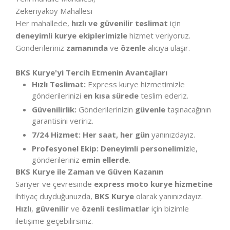
Zekeriyaköy Mahallesi
Her mahallede,
hızlı ve güvenilir teslimat
için
deneyimli kurye ekiplerimizle
hizmet veriyoruz.
Gönderileriniz
zamanında
ve
özenle
alıcıya ulaşır.
BKS Kurye'yi Tercih Etmenin Avantajları
Hızlı Teslimat:
Express kurye hizmetimizle
gönderilerinizi
en kısa sürede
teslim ederiz.
Güvenilirlik:
Gönderilerinizin
güvenle
taşınacağının
garantisini veririz.
7/24 Hizmet:
Her saat, her gün
yanınızdayız.
Profesyonel Ekip:
Deneyimli personelimiz
le,
gönderileriniz
emin ellerde
.
BKS Kurye ile Zaman ve Güven Kazanın
Sarıyer ve çevresinde
express moto kurye hizmetine
ihtiyaç duyduğunuzda,
BKS Kurye
olarak yanınızdayız.
Hızlı
,
güvenilir
ve
özenli teslimatlar
için bizimle
iletişime geçebilirsiniz.