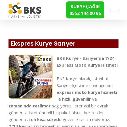
KURYE ÇAĞIR
0552 144 00 96
Hızlı Kurye Hizmetleri
Ekspres Kurye Sarıyer
BKS Kurye - Sarıyer’de 7/24
Express Moto Kurye Hizmeti
BKS Kurye olarak, İstanbul
Sarıyer ilçesinde sunduğumuz
express moto kurye hizmeti
ile
hızlı
,
güvenilir
ve
zamanında teslimat
sağlıyoruz. İster acil bir evrak
gönderisi, ister önemli bir paket olsun, her türden
gönderinizi
en kısa sürede
güvenle teslim ediyoruz.
7/24 kesintisiz hizmet
anlayışımızla her an yanınızdayız.