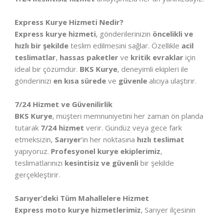
Express Kurye Hizmeti Nedir?
Express kurye hizmeti
, gönderilerinizin
öncelikli ve
hızlı bir şekilde
teslim edilmesini sağlar. Özellikle
acil
teslimatlar
,
hassas paketler
ve
kritik evraklar
için
ideal bir çözümdür.
BKS Kurye
, deneyimli ekipleri ile
gönderinizi
en kısa sürede
ve
güvenle
alıcıya ulaştırır.
7/24 Hizmet ve Güvenilirlik
BKS Kurye
, müşteri memnuniyetini her zaman ön planda
tutarak
7/24 hizmet
verir. Gündüz veya gece fark
etmeksizin,
Sarıyer
’in her noktasına
hızlı teslimat
yapıyoruz.
Profesyonel kurye ekiplerimiz
,
teslimatlarınızı
kesintisiz ve güvenli
bir şekilde
gerçekleştirir.
Sarıyer’deki Tüm Mahallelere Hizmet
Express moto kurye hizmetlerimiz
, Sarıyer ilçesinin