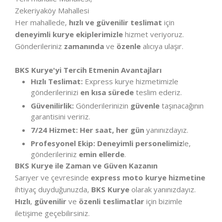
Zekeriyaköy Mahallesi
Her mahallede,
hızlı ve güvenilir teslimat
için
deneyimli kurye ekiplerimizle
hizmet veriyoruz.
Gönderileriniz
zamanında
ve
özenle
alıcıya ulaşır.
BKS Kurye'yi Tercih Etmenin Avantajları
Hızlı Teslimat:
Express kurye hizmetimizle
gönderilerinizi
en kısa sürede
teslim ederiz.
Güvenilirlik:
Gönderilerinizin
güvenle
taşınacağının
garantisini veririz.
7/24 Hizmet:
Her saat, her gün
yanınızdayız.
Profesyonel Ekip:
Deneyimli personelimiz
le,
gönderileriniz
emin ellerde
.
BKS Kurye ile Zaman ve Güven Kazanın
Sarıyer ve çevresinde
express moto kurye hizmetine
ihtiyaç duyduğunuzda,
BKS Kurye
olarak yanınızdayız.
Hızlı
,
güvenilir
ve
özenli teslimatlar
için bizimle
iletişime geçebilirsiniz.