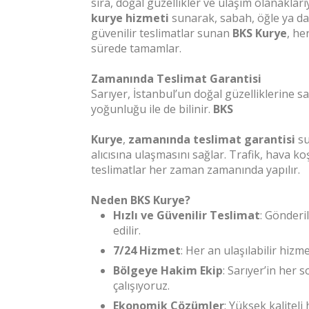
sıra, doğal güzellikler ve ulaşım olanaklar
kurye hizmeti
sunarak, sabah, öğle ya da 
güvenilir teslimatlar sunan
BKS Kurye
, he
sürede tamamlar.
Zamanında Teslimat Garantisi
Sarıyer, İstanbul’un doğal güzelliklerine
yoğunluğu ile de bilinir.
BKS
Kurye
,
zamanında teslimat garantisi
su
alıcısına ulaşmasını sağlar. Trafik, hava ko
teslimatlar her zaman zamanında yapılır.
Neden BKS Kurye?
Hızlı ve Güvenilir Teslimat
: Gönderi
edilir.
7/24 Hizmet
: Her an ulaşılabilir hiz
Bölgeye Hakim Ekip
: Sarıyer’in her s
çalışıyoruz.
Ekonomik Çözümler
: Yüksek kaliteli