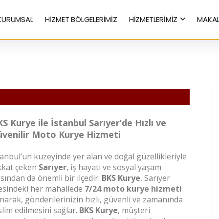
KURUMSAL
HİZMET BÖLGELERİMİZ
HİZMETLERİMİZ
MAKAL
Hızlı Kurye Hizmetleri
S Kurye ile İstanbul Sarıyer’de Hızlı ve
venilir Moto Kurye Hizmeti
tanbul’un kuzeyinde yer alan ve doğal güzellikleriyle
kkat çeken
Sarıyer
, iş hayatı ve sosyal yaşam
ısından da önemli bir ilçedir.
BKS Kurye
, Sarıyer
çesindeki her mahallede
7/24 moto kurye hizmeti
narak, gönderilerinizin hızlı, güvenli ve zamanında
slim edilmesini sağlar.
BKS Kurye
, müşteri