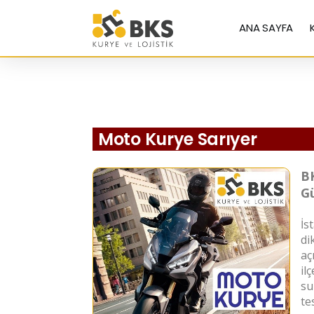
ANA SAYFA
Moto Kurye Sarıyer
BK
Gü
İs
di
aç
il
su
te