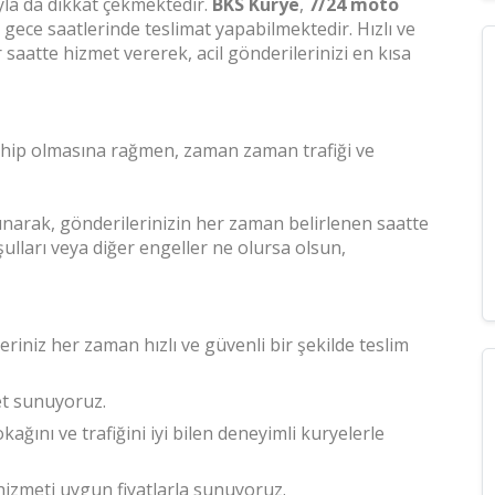
ıyla da dikkat çekmektedir.
BKS Kurye
,
7/24 moto
gece saatlerinde teslimat yapabilmektedir. Hızlı ve
r saatte hizmet vererek, acil gönderilerinizi en kısa
 sahip olmasına rağmen, zaman zaman trafiği ve
narak, gönderilerinizin her zaman belirlenen saatte
şulları veya diğer engeller ne olursa olsun,
leriniz her zaman hızlı ve güvenli bir şekilde teslim
met sunuyoruz.
okağını ve trafiğini iyi bilen deneyimli kuryelerle
 hizmeti uygun fiyatlarla sunuyoruz.