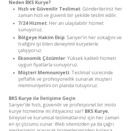
Neden BKS Kurye?
Hızlı ve Güvenilir Teslimat
: Gönderileriniz her
zaman hızlı ve güvenli bir şekilde teslim edilir.
7/24 Hizmet
: Her an ulaşılabilir hizmet
sunuyoruz.
Bölgeye Hakim Ekip
: Sarıyer’in her sokağını ve
trafiğini iyi bilen deneyimli kuryelerle
çalışıyoruz.
Ekonomik Çözümler
: Yüksek kaliteli hizmeti
uygun fiyatlarla sunuyoruz.
Müşteri Memnuniyeti
: Teslimat sürecinde
şeffaflık ve profesyonellik sunarak müşteri
memnuniyetini ön planda tutuyoruz.
BKS Kurye ile İletişime Geçin
Sarıyer’de hızlı, güvenilir ve profesyonel bir moto
kurye hizmetine mi ihtiyacınız var?
BKS Kurye
,
bireysel ve kurumsal teslimatlarınız için her zaman
en iyi çözümü sunar. Web sitemizden ya da çağrı
merkezimizi arayarak hizmetlerimizden kolayca