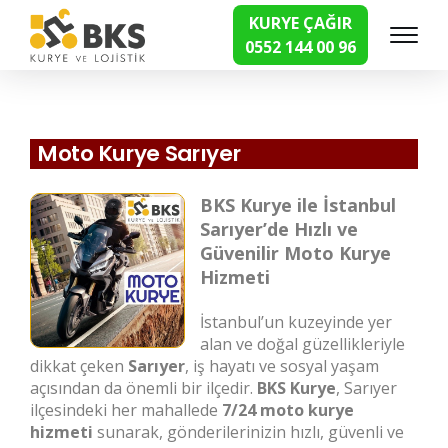
KURYE ÇAĞIR
0552 144 00 96
Hızlı Kurye Hizmetleri
Moto Kurye Sarıyer
BKS Kurye ile İstanbul
Sarıyer’de Hızlı ve
Güvenilir Moto Kurye
Hizmeti
İstanbul’un kuzeyinde yer
alan ve doğal güzellikleriyle
dikkat çeken
Sarıyer
, iş hayatı ve sosyal yaşam
açısından da önemli bir ilçedir.
BKS Kurye
, Sarıyer
ilçesindeki her mahallede
7/24 moto kurye
hizmeti
sunarak, gönderilerinizin hızlı, güvenli ve