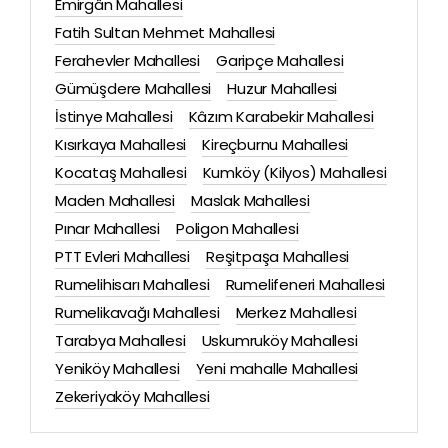
Emirgân Mahallesi
Fatih Sultan Mehmet Mahallesi
Ferahevler Mahallesi
Garipçe Mahallesi
Gümüşdere Mahallesi
Huzur Mahallesi
İstinye Mahallesi
Kâzım Karabekir Mahallesi
Kısırkaya Mahallesi
Kireçburnu Mahallesi
Kocataş Mahallesi
Kumköy (Kilyos) Mahallesi
Maden Mahallesi
Maslak Mahallesi
Pınar Mahallesi
Poligon Mahallesi
PTT Evleri Mahallesi
Reşitpaşa Mahallesi
Rumelihisarı Mahallesi
Rumelifeneri Mahallesi
Rumelikavağı Mahallesi
Merkez Mahallesi
Tarabya Mahallesi
Uskumruköy Mahallesi
Yeniköy Mahallesi
Yeni mahalle Mahallesi
Zekeriyaköy Mahallesi