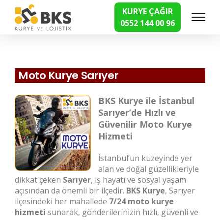
KURYE ÇAĞIR
0552 144 00 96
Hızlı Kurye Hizmetleri
Moto Kurye Sarıyer
BKS Kurye ile İstanbul
Sarıyer’de Hızlı ve
Güvenilir Moto Kurye
Hizmeti
İstanbul’un kuzeyinde yer
alan ve doğal güzellikleriyle
dikkat çeken
Sarıyer
, iş hayatı ve sosyal yaşam
açısından da önemli bir ilçedir.
BKS Kurye
, Sarıyer
ilçesindeki her mahallede
7/24 moto kurye
hizmeti
sunarak, gönderilerinizin hızlı, güvenli ve