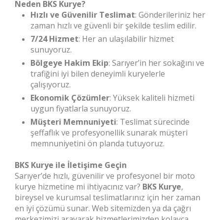
Neden BKS Kurye?
Hızlı ve Güvenilir Teslimat
: Gönderileriniz her
zaman hızlı ve güvenli bir şekilde teslim edilir.
7/24 Hizmet
: Her an ulaşılabilir hizmet
sunuyoruz.
Bölgeye Hakim Ekip
: Sarıyer’in her sokağını ve
trafiğini iyi bilen deneyimli kuryelerle
çalışıyoruz.
Ekonomik Çözümler
: Yüksek kaliteli hizmeti
uygun fiyatlarla sunuyoruz.
Müşteri Memnuniyeti
: Teslimat sürecinde
şeffaflık ve profesyonellik sunarak müşteri
memnuniyetini ön planda tutuyoruz.
BKS Kurye ile İletişime Geçin
Sarıyer’de hızlı, güvenilir ve profesyonel bir moto
kurye hizmetine mi ihtiyacınız var?
BKS Kurye
,
bireysel ve kurumsal teslimatlarınız için her zaman
en iyi çözümü sunar. Web sitemizden ya da çağrı
merkezimizi arayarak hizmetlerimizden kolayca