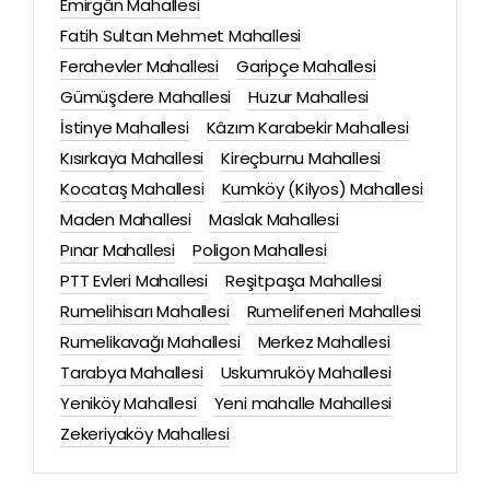
Emirgân Mahallesi
Fatih Sultan Mehmet Mahallesi
Ferahevler Mahallesi
Garipçe Mahallesi
Gümüşdere Mahallesi
Huzur Mahallesi
İstinye Mahallesi
Kâzım Karabekir Mahallesi
Kısırkaya Mahallesi
Kireçburnu Mahallesi
Kocataş Mahallesi
Kumköy (Kilyos) Mahallesi
Maden Mahallesi
Maslak Mahallesi
Pınar Mahallesi
Poligon Mahallesi
PTT Evleri Mahallesi
Reşitpaşa Mahallesi
Rumelihisarı Mahallesi
Rumelifeneri Mahallesi
Rumelikavağı Mahallesi
Merkez Mahallesi
Tarabya Mahallesi
Uskumruköy Mahallesi
Yeniköy Mahallesi
Yeni mahalle Mahallesi
Zekeriyaköy Mahallesi