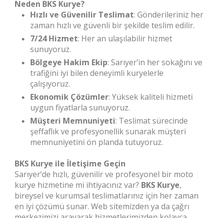
Neden BKS Kurye?
Hızlı ve Güvenilir Teslimat
: Gönderileriniz her
zaman hızlı ve güvenli bir şekilde teslim edilir.
7/24 Hizmet
: Her an ulaşılabilir hizmet
sunuyoruz.
Bölgeye Hakim Ekip
: Sarıyer’in her sokağını ve
trafiğini iyi bilen deneyimli kuryelerle
çalışıyoruz.
Ekonomik Çözümler
: Yüksek kaliteli hizmeti
uygun fiyatlarla sunuyoruz.
Müşteri Memnuniyeti
: Teslimat sürecinde
şeffaflık ve profesyonellik sunarak müşteri
memnuniyetini ön planda tutuyoruz.
BKS Kurye ile İletişime Geçin
Sarıyer’de hızlı, güvenilir ve profesyonel bir moto
kurye hizmetine mi ihtiyacınız var?
BKS Kurye
,
bireysel ve kurumsal teslimatlarınız için her zaman
en iyi çözümü sunar. Web sitemizden ya da çağrı
merkezimizi arayarak hizmetlerimizden kolayca