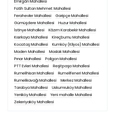
Emirgân Mahallesi
Fatih Sultan Mehmet Mahallesi
Ferahevler Mahallesi
Garipçe Mahallesi
Gümüşdere Mahallesi
Huzur Mahallesi
İstinye Mahallesi
Kâzım Karabekir Mahallesi
Kısırkaya Mahallesi
Kireçburnu Mahallesi
Kocataş Mahallesi
Kumköy (Kilyos) Mahallesi
Maden Mahallesi
Maslak Mahallesi
Pınar Mahallesi
Poligon Mahallesi
PTT Evleri Mahallesi
Reşitpaşa Mahallesi
Rumelihisarı Mahallesi
Rumelifeneri Mahallesi
Rumelikavağı Mahallesi
Merkez Mahallesi
Tarabya Mahallesi
Uskumruköy Mahallesi
Yeniköy Mahallesi
Yeni mahalle Mahallesi
Zekeriyaköy Mahallesi