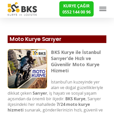
KURYE ÇAĞIR
0552 144 00 96
Hızlı Kurye Hizmetleri
Moto Kurye Sarıyer
BKS Kurye ile İstanbul
Sarıyer’de Hızlı ve
Güvenilir Moto Kurye
Hizmeti
İstanbul’un kuzeyinde yer
alan ve doğal güzellikleriyle
dikkat çeken
Sarıyer
, iş hayatı ve sosyal yaşam
açısından da önemli bir ilçedir.
BKS Kurye
, Sarıyer
ilçesindeki her mahallede
7/24 moto kurye
hizmeti
sunarak, gönderilerinizin hızlı, güvenli ve