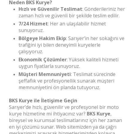
Neden BKS Kurye?
Hızlı ve Güvenilir Teslimat
: Gönderileriniz her
zaman hızlı ve güvenli bir şekilde teslim edilir.
7/24 Hizmet
: Her an ulaşılabilir hizmet
sunuyoruz.
Bölgeye Hakim Ekip
: Sarıyer’in her sokağını ve
trafiğini iyi bilen deneyimli kuryelerle
çalışıyoruz.
Ekonomik Çözümler
: Yüksek kaliteli hizmeti
uygun fiyatlarla sunuyoruz.
Müşteri Memnuniyeti
: Teslimat sürecinde
şeffaflık ve profesyonellik sunarak müşteri
memnuniyetini ön planda tutuyoruz.
BKS Kurye ile İletişime Geçin
Sarıyer’de hızlı, güvenilir ve profesyonel bir moto
kurye hizmetine mi ihtiyacınız var?
BKS Kurye
,
bireysel ve kurumsal teslimatlarınız için her zaman
en iyi çözümü sunar. Web sitemizden ya da çağrı
merkezimizi arayarak hizmetlerimizden kolayca