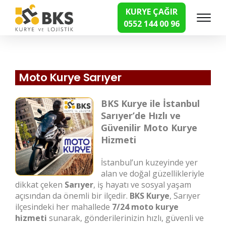
KURYE ÇAĞIR
0552 144 00 96
Hızlı Kurye Hizmetleri
Moto Kurye Sarıyer
BKS Kurye ile İstanbul
Sarıyer’de Hızlı ve
Güvenilir Moto Kurye
Hizmeti
İstanbul’un kuzeyinde yer
alan ve doğal güzellikleriyle
dikkat çeken
Sarıyer
, iş hayatı ve sosyal yaşam
açısından da önemli bir ilçedir.
BKS Kurye
, Sarıyer
ilçesindeki her mahallede
7/24 moto kurye
hizmeti
sunarak, gönderilerinizin hızlı, güvenli ve