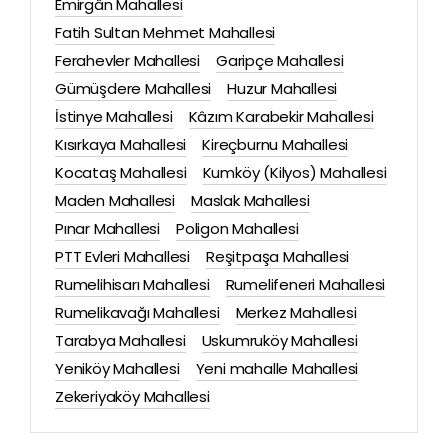
Emirgân Mahallesi
Fatih Sultan Mehmet Mahallesi
Ferahevler Mahallesi
Garipçe Mahallesi
Gümüşdere Mahallesi
Huzur Mahallesi
İstinye Mahallesi
Kâzım Karabekir Mahallesi
Kısırkaya Mahallesi
Kireçburnu Mahallesi
Kocataş Mahallesi
Kumköy (Kilyos) Mahallesi
Maden Mahallesi
Maslak Mahallesi
Pınar Mahallesi
Poligon Mahallesi
PTT Evleri Mahallesi
Reşitpaşa Mahallesi
Rumelihisarı Mahallesi
Rumelifeneri Mahallesi
Rumelikavağı Mahallesi
Merkez Mahallesi
Tarabya Mahallesi
Uskumruköy Mahallesi
Yeniköy Mahallesi
Yeni mahalle Mahallesi
Zekeriyaköy Mahallesi