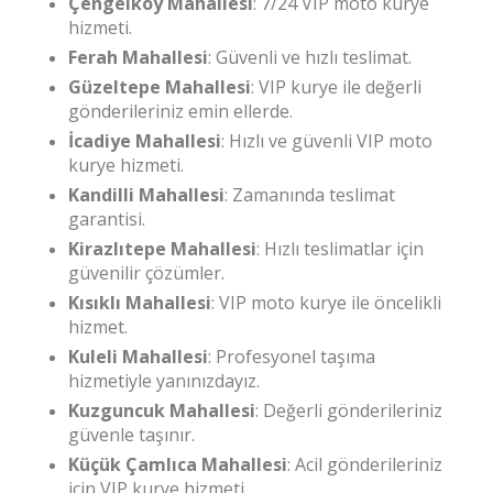
Çengelköy Mahallesi
: 7/24 VIP moto kurye
hizmeti.
Ferah Mahallesi
: Güvenli ve hızlı teslimat.
Güzeltepe Mahallesi
: VIP kurye ile değerli
gönderileriniz emin ellerde.
İcadiye Mahallesi
: Hızlı ve güvenli VIP moto
kurye hizmeti.
Kandilli Mahallesi
: Zamanında teslimat
garantisi.
Kirazlıtepe Mahallesi
: Hızlı teslimatlar için
güvenilir çözümler.
Kısıklı Mahallesi
: VIP moto kurye ile öncelikli
hizmet.
Kuleli Mahallesi
: Profesyonel taşıma
hizmetiyle yanınızdayız.
Kuzguncuk Mahallesi
: Değerli gönderileriniz
güvenle taşınır.
Küçük Çamlıca Mahallesi
: Acil gönderileriniz
için VIP kurye hizmeti.