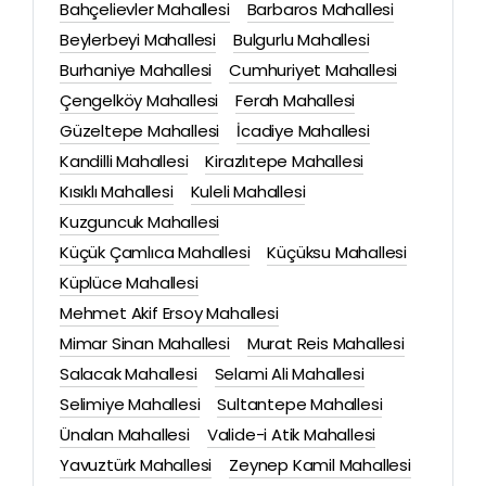
Bahçelievler Mahallesi
Barbaros Mahallesi
Beylerbeyi Mahallesi
Bulgurlu Mahallesi
Burhaniye Mahallesi
Cumhuriyet Mahallesi
Çengelköy Mahallesi
Ferah Mahallesi
Güzeltepe Mahallesi
İcadiye Mahallesi
Kandilli Mahallesi
Kirazlıtepe Mahallesi
Kısıklı Mahallesi
Kuleli Mahallesi
Kuzguncuk Mahallesi
Küçük Çamlıca Mahallesi
Küçüksu Mahallesi
Küplüce Mahallesi
Mehmet Akif Ersoy Mahallesi
Mimar Sinan Mahallesi
Murat Reis Mahallesi
Salacak Mahallesi
Selami Ali Mahallesi
Selimiye Mahallesi
Sultantepe Mahallesi
Ünalan Mahallesi
Valide-i Atik Mahallesi
Yavuztürk Mahallesi
Zeynep Kamil Mahallesi