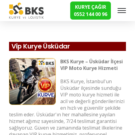
KURYE ÇAĞIR
0552 144 00 96
Hızlı Kurye Hizmetleri
Vip Kurye Üsküdar
BKS Kurye – Üsküdar İlçesi
VIP Moto Kurye Hizmeti
BKS Kurye, İstanbul'un
Üsküdar ilçesinde sunduğu
VIP moto kurye hizmeti ile
acil ve değerli gönderilerinizi
en hızlı ve güvenilir şekilde
teslim eder. Üsküdar'ın her mahallesine yayılan
hizmet ağımız sayesinde, 7/24 teslimat garantisi
sağlıyoruz. Güven ve zamanında teslimat ilkelerine
dayanan VIP kurye hizmetimiz, profesyonel