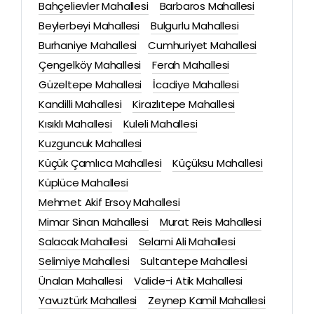
Bahçelievler Mahallesi
Barbaros Mahallesi
Beylerbeyi Mahallesi
Bulgurlu Mahallesi
Burhaniye Mahallesi
Cumhuriyet Mahallesi
Çengelköy Mahallesi
Ferah Mahallesi
Güzeltepe Mahallesi
İcadiye Mahallesi
Kandilli Mahallesi
Kirazlıtepe Mahallesi
Kısıklı Mahallesi
Kuleli Mahallesi
Kuzguncuk Mahallesi
Küçük Çamlıca Mahallesi
Küçüksu Mahallesi
Küplüce Mahallesi
Mehmet Akif Ersoy Mahallesi
Mimar Sinan Mahallesi
Murat Reis Mahallesi
Salacak Mahallesi
Selami Ali Mahallesi
Selimiye Mahallesi
Sultantepe Mahallesi
Ünalan Mahallesi
Valide-i Atik Mahallesi
Yavuztürk Mahallesi
Zeynep Kamil Mahallesi