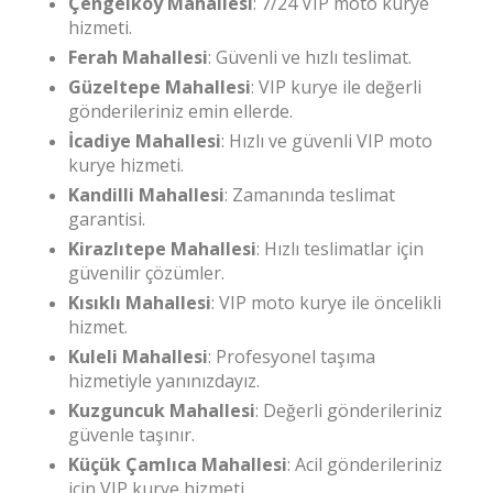
Çengelköy Mahallesi
: 7/24 VIP moto kurye
hizmeti.
Ferah Mahallesi
: Güvenli ve hızlı teslimat.
Güzeltepe Mahallesi
: VIP kurye ile değerli
gönderileriniz emin ellerde.
İcadiye Mahallesi
: Hızlı ve güvenli VIP moto
kurye hizmeti.
Kandilli Mahallesi
: Zamanında teslimat
garantisi.
Kirazlıtepe Mahallesi
: Hızlı teslimatlar için
güvenilir çözümler.
Kısıklı Mahallesi
: VIP moto kurye ile öncelikli
hizmet.
Kuleli Mahallesi
: Profesyonel taşıma
hizmetiyle yanınızdayız.
Kuzguncuk Mahallesi
: Değerli gönderileriniz
güvenle taşınır.
Küçük Çamlıca Mahallesi
: Acil gönderileriniz
için VIP kurye hizmeti.