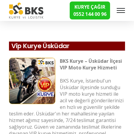
KURYE ÇAĞIR
0552 144 00 96
Hızlı Kurye Hizmetleri
Vip Kurye Üsküdar
BKS Kurye – Üsküdar İlçesi
VIP Moto Kurye Hizmeti
BKS Kurye, İstanbul'un
Üsküdar ilçesinde sunduğu
VIP moto kurye hizmeti ile
acil ve değerli gönderilerinizi
en hızlı ve güvenilir şekilde
teslim eder. Üsküdar'ın her mahallesine yayılan
hizmet ağımız sayesinde, 7/24 teslimat garantisi
sağlıyoruz. Güven ve zamanında teslimat ilkelerine
dayanan VIP kurye hizmetimiz, profesyonel