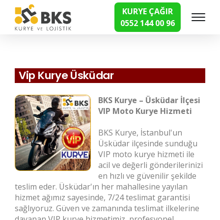
KURYE ÇAĞIR
0552 144 00 96
Hızlı Kurye Hizmetleri
Vip Kurye Üsküdar
BKS Kurye – Üsküdar İlçesi
VIP Moto Kurye Hizmeti
BKS Kurye, İstanbul'un
Üsküdar ilçesinde sunduğu
VIP moto kurye hizmeti ile
acil ve değerli gönderilerinizi
en hızlı ve güvenilir şekilde
teslim eder. Üsküdar'ın her mahallesine yayılan
hizmet ağımız sayesinde, 7/24 teslimat garantisi
sağlıyoruz. Güven ve zamanında teslimat ilkelerine
dayanan VIP kurye hizmetimiz, profesyonel