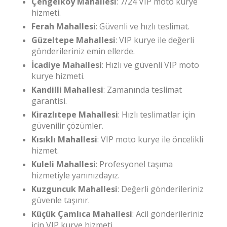
Çengelköy Mahallesi
: 7/24 VIP moto kurye
hizmeti.
Ferah Mahallesi
: Güvenli ve hızlı teslimat.
Güzeltepe Mahallesi
: VIP kurye ile değerli
gönderileriniz emin ellerde.
İcadiye Mahallesi
: Hızlı ve güvenli VIP moto
kurye hizmeti.
Kandilli Mahallesi
: Zamanında teslimat
garantisi.
Kirazlıtepe Mahallesi
: Hızlı teslimatlar için
güvenilir çözümler.
Kısıklı Mahallesi
: VIP moto kurye ile öncelikli
hizmet.
Kuleli Mahallesi
: Profesyonel taşıma
hizmetiyle yanınızdayız.
Kuzguncuk Mahallesi
: Değerli gönderileriniz
güvenle taşınır.
Küçük Çamlıca Mahallesi
: Acil gönderileriniz
için VIP kurye hizmeti.