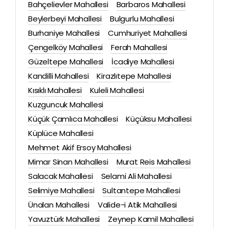
Bahçelievler Mahallesi
Barbaros Mahallesi
Beylerbeyi Mahallesi
Bulgurlu Mahallesi
Burhaniye Mahallesi
Cumhuriyet Mahallesi
Çengelköy Mahallesi
Ferah Mahallesi
Güzeltepe Mahallesi
İcadiye Mahallesi
Kandilli Mahallesi
Kirazlıtepe Mahallesi
Kısıklı Mahallesi
Kuleli Mahallesi
Kuzguncuk Mahallesi
Küçük Çamlıca Mahallesi
Küçüksu Mahallesi
Küplüce Mahallesi
Mehmet Akif Ersoy Mahallesi
Mimar Sinan Mahallesi
Murat Reis Mahallesi
Salacak Mahallesi
Selami Ali Mahallesi
Selimiye Mahallesi
Sultantepe Mahallesi
Ünalan Mahallesi
Valide-i Atik Mahallesi
Yavuztürk Mahallesi
Zeynep Kamil Mahallesi