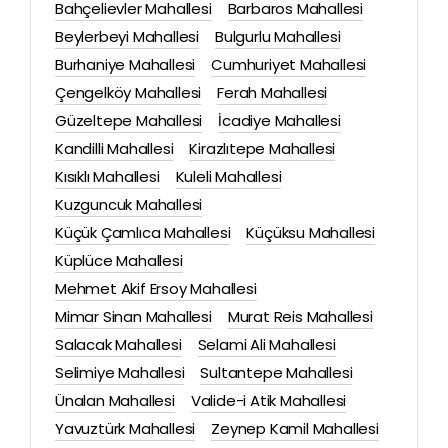
Bahçelievler Mahallesi
Barbaros Mahallesi
Beylerbeyi Mahallesi
Bulgurlu Mahallesi
Burhaniye Mahallesi
Cumhuriyet Mahallesi
Çengelköy Mahallesi
Ferah Mahallesi
Güzeltepe Mahallesi
İcadiye Mahallesi
Kandilli Mahallesi
Kirazlıtepe Mahallesi
Kısıklı Mahallesi
Kuleli Mahallesi
Kuzguncuk Mahallesi
Küçük Çamlıca Mahallesi
Küçüksu Mahallesi
Küplüce Mahallesi
Mehmet Akif Ersoy Mahallesi
Mimar Sinan Mahallesi
Murat Reis Mahallesi
Salacak Mahallesi
Selami Ali Mahallesi
Selimiye Mahallesi
Sultantepe Mahallesi
Ünalan Mahallesi
Valide-i Atik Mahallesi
Yavuztürk Mahallesi
Zeynep Kamil Mahallesi