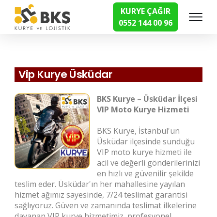
KURYE ÇAĞIR
0552 144 00 96
Hızlı Kurye Hizmetleri
Vip Kurye Üsküdar
BKS Kurye – Üsküdar İlçesi
VIP Moto Kurye Hizmeti
BKS Kurye, İstanbul'un
Üsküdar ilçesinde sunduğu
VIP moto kurye hizmeti ile
acil ve değerli gönderilerinizi
en hızlı ve güvenilir şekilde
teslim eder. Üsküdar'ın her mahallesine yayılan
hizmet ağımız sayesinde, 7/24 teslimat garantisi
sağlıyoruz. Güven ve zamanında teslimat ilkelerine
dayanan VIP kurye hizmetimiz, profesyonel