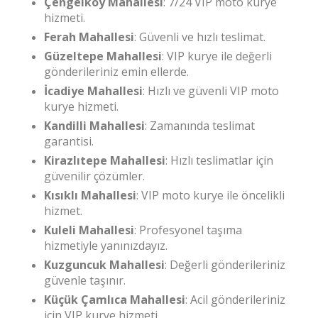
Çengelköy Mahallesi
: 7/24 VIP moto kurye
hizmeti.
Ferah Mahallesi
: Güvenli ve hızlı teslimat.
Güzeltepe Mahallesi
: VIP kurye ile değerli
gönderileriniz emin ellerde.
İcadiye Mahallesi
: Hızlı ve güvenli VIP moto
kurye hizmeti.
Kandilli Mahallesi
: Zamanında teslimat
garantisi.
Kirazlıtepe Mahallesi
: Hızlı teslimatlar için
güvenilir çözümler.
Kısıklı Mahallesi
: VIP moto kurye ile öncelikli
hizmet.
Kuleli Mahallesi
: Profesyonel taşıma
hizmetiyle yanınızdayız.
Kuzguncuk Mahallesi
: Değerli gönderileriniz
güvenle taşınır.
Küçük Çamlıca Mahallesi
: Acil gönderileriniz
için VIP kurye hizmeti.