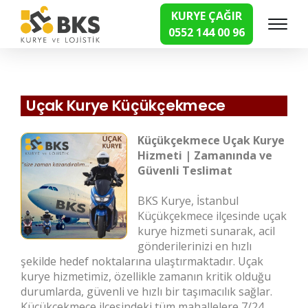
KURYE ÇAĞIR
0552 144 00 96
Hızlı Kurye Hizmetleri
Uçak Kurye Küçükçekmece
Küçükçekmece Uçak Kurye
Hizmeti | Zamanında ve
Güvenli Teslimat
BKS Kurye, İstanbul
Küçükçekmece ilçesinde uçak
kurye hizmeti sunarak, acil
gönderilerinizi en hızlı
şekilde hedef noktalarına ulaştırmaktadır. Uçak
kurye hizmetimiz, özellikle zamanın kritik olduğu
durumlarda, güvenli ve hızlı bir taşımacılık sağlar.
Küçükçekmece ilçesindeki tüm mahallelere 7/24