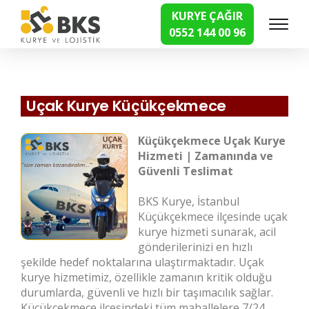
KURYE ÇAĞIR
0552 144 00 96
Hızlı Kurye Hizmetleri
Uçak Kurye Küçükçekmece
Küçükçekmece Uçak Kurye
Hizmeti | Zamanında ve
Güvenli Teslimat
BKS Kurye, İstanbul
Küçükçekmece ilçesinde uçak
kurye hizmeti sunarak, acil
gönderilerinizi en hızlı
şekilde hedef noktalarına ulaştırmaktadır. Uçak
kurye hizmetimiz, özellikle zamanın kritik olduğu
durumlarda, güvenli ve hızlı bir taşımacılık sağlar.
Küçükçekmece ilçesindeki tüm mahallelere 7/24