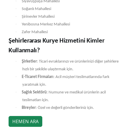
·
Siyavuşpaşa Mahallesi
·
Soğanlı Mahallesi
·
Şirinevler Mahallesi
·
Yenibosna Merkez Mahallesi
·
Zafer Mahallesi
Şehirlerarası Kurye Hizmetini Kimler
Kullanmalı?
·
Şirketler
: Ticari evraklarınızı ve ürünlerinizi diğer şehirlere
hızlı bir şekilde ulaştırmak için.
·
E-Ticaret Firmaları
: Acil müşteri teslimatlarında fark
yaratmak için.
·
Sağlık Sektörü
: Numune ve medikal ürünlerin acil
teslimatları için.
·
Bireyler
: Özel ve değerli gönderileriniz için.
HEMEN ARA