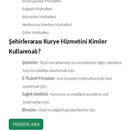
·
Siyavuşpaşa Mahallesi
·
Soğanlı Mahallesi
·
Şirinevler Mahallesi
·
Yenibosna Merkez Mahallesi
·
Zafer Mahallesi
Şehirlerarası Kurye Hizmetini Kimler
Kullanmalı?
·
Şirketler
: Ticari evraklarınızı ve ürünlerinizi diğer şehirlere
hızlı bir şekilde ulaştırmak için.
·
E-Ticaret Firmaları
: Acil müşteri teslimatlarında fark
yaratmak için.
·
Sağlık Sektörü
: Numune ve medikal ürünlerin acil
teslimatları için.
·
Bireyler
: Özel ve değerli gönderileriniz için.
HEMEN ARA