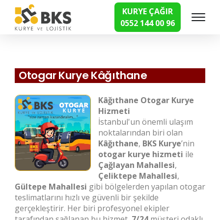
KURYE ÇAĞIR
0552 144 00 96
Hızlı Kurye Hizmetleri
Otogar Kurye Kâğıthane
Kâğıthane Otogar Kurye
Hizmeti
İstanbul'un önemli ulaşım
noktalarından biri olan
Kâğıthane
,
BKS Kurye
’nin
otogar kurye hizmeti
ile
Çağlayan Mahallesi
,
Çeliktepe Mahallesi
,
Gültepe Mahallesi
gibi bölgelerden yapılan otogar
teslimatlarını hızlı ve güvenli bir şekilde
gerçekleştirir. Her biri profesyonel ekipler
tarafından sağlanan bu hizmet,
7/24
müşteri odaklı