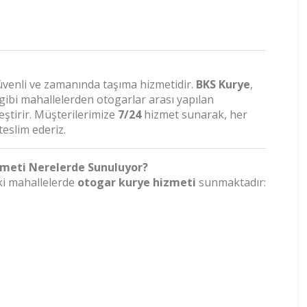
güvenli ve zamanında taşıma hizmetidir.
BKS Kurye
,
gibi mahallelerden otogarlar arası yapılan
ştirir. Müşterilerimize
7/24
hizmet sunarak, her
teslim ederiz.
zmeti Nerelerde Sunuluyor?
ki mahallelerde
otogar kurye hizmeti
sunmaktadır: