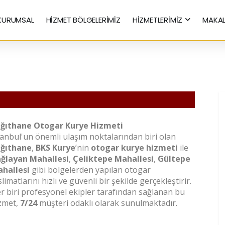
KURUMSAL
HİZMET BÖLGELERİMİZ
HİZMETLERİMİZ
MAKAL
Hızlı Kurye Hizmetleri
ğıthane Otogar Kurye Hizmeti
tanbul'un önemli ulaşım noktalarından biri olan
ğıthane
,
BKS Kurye
’nin
otogar kurye hizmeti
ile
ğlayan Mahallesi
,
Çeliktepe Mahallesi
,
Gültepe
hallesi
gibi bölgelerden yapılan otogar
slimatlarını hızlı ve güvenli bir şekilde gerçekleştirir.
r biri profesyonel ekipler tarafından sağlanan bu
zmet,
7/24
müşteri odaklı olarak sunulmaktadır.