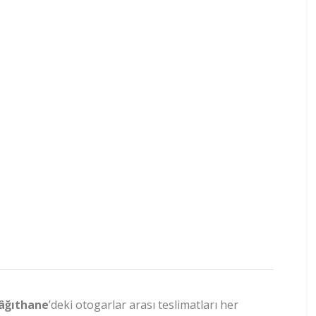
âğıthane
’deki otogarlar arası teslimatları her