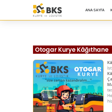
ANA SAYFA
Otogar Kurye Kâğıthane
Kâ
İs
Kâ
Ça
Ma
te
He
hi