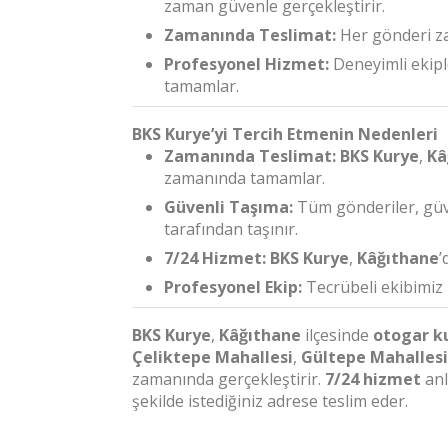
zaman güvenle gerçekleştirir.
Zamanında Teslimat:
Her gönderi za
Profesyonel Hizmet:
Deneyimli ekiple
tamamlar.
BKS Kurye’yi Tercih Etmenin Nedenleri
Zamanında Teslimat:
BKS Kurye
,
Kâ
zamanında tamamlar.
Güvenli Taşıma:
Tüm gönderiler, güve
tarafından taşınır.
7/24 Hizmet:
BKS Kurye
,
Kâğıthane
’
Profesyonel Ekip:
Tecrübeli ekibimiz i
BKS Kurye
,
Kâğıthane
ilçesinde
otogar k
Çeliktepe Mahallesi
,
Gültepe Mahallesi
zamanında gerçekleştirir.
7/24 hizmet
anl
şekilde istediğiniz adrese teslim eder.