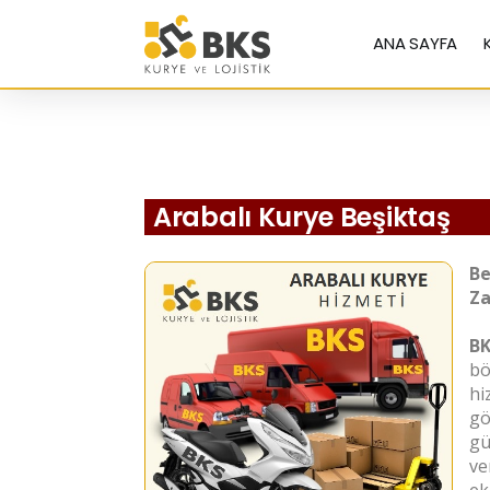
ANA SAYFA
Arabalı Kurye Beşiktaş
Be
Za
BK
bö
hi
gö
gü
ve