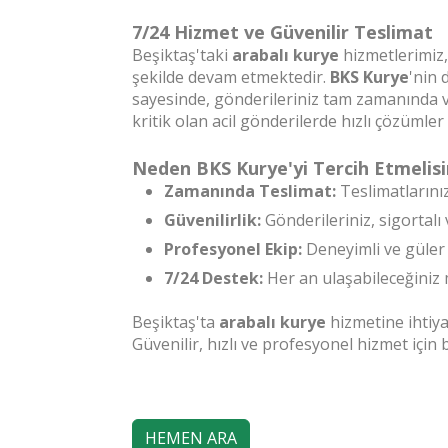
7/24 Hizmet ve Güvenilir Teslimat
Beşiktaş'taki
arabalı kurye
hizmetlerimiz,
şekilde devam etmektedir.
BKS Kurye
'nin 
sayesinde, gönderileriniz tam zamanında ve g
kritik olan acil gönderilerde hızlı çözümle
Neden BKS Kurye'yi Tercih Etmelisi
Zamanında Teslimat:
Teslimatlarınız
Güvenilirlik:
Gönderileriniz, sigortalı 
Profesyonel Ekip:
Deneyimli ve güler 
7/24 Destek:
Her an ulaşabileceğiniz 
Beşiktaş'ta
arabalı kurye
hizmetine ihti
Güvenilir, hızlı ve profesyonel hizmet için 
HEMEN ARA