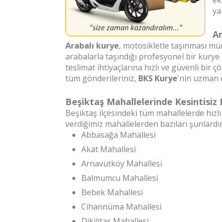
ek
ya
Ar
Arabalı kurye
, motosikletle taşınması m
arabalarla taşındığı profesyonel bir kurye 
teslimat ihtiyaçlarına hızlı ve güvenli bir
tüm gönderileriniz,
BKS Kurye
'nin uzman e
Beşiktaş Mahallelerinde Kesintisiz
Beşiktaş ilçesindeki tüm mahallelerde hızl
verdiğimiz mahallelerden bazıları şunlardır
Abbasağa Mahallesi
Akat Mahallesi
Arnavutköy Mahallesi
Balmumcu Mahallesi
Bebek Mahallesi
Cihannüma Mahallesi
Dikilitaş Mahallesi