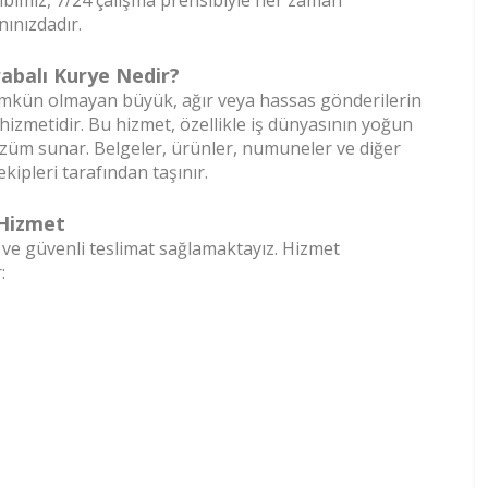
ibimiz, 7/24 çalışma prensibiyle her zaman
nınızdadır.
abalı Kurye Nedir?
ümkün olmayan büyük, ağır veya hassas gönderilerin
hizmetidir. Bu hizmet, özellikle iş dünyasının yoğun
 çözüm sunar. Belgeler, ürünler, numuneler ve diğer
kipleri tarafından taşınır.
 Hizmet
ı ve güvenli teslimat sağlamaktayız. Hizmet
: