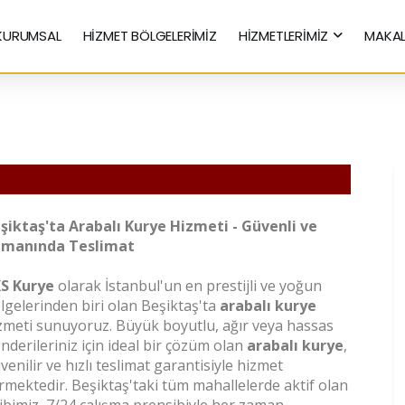
KURUMSAL
HİZMET BÖLGELERİMİZ
HİZMETLERİMİZ
MAKAL
Hızlı Kurye Hizmetleri
şiktaş'ta Arabalı Kurye Hizmeti - Güvenli ve
manında Teslimat
S Kurye
olarak İstanbul'un en prestijli ve yoğun
lgelerinden biri olan Beşiktaş'ta
arabalı kurye
zmeti sunuyoruz. Büyük boyutlu, ağır veya hassas
nderileriniz için ideal bir çözüm olan
arabalı kurye
,
venilir ve hızlı teslimat garantisiyle hizmet
rmektedir. Beşiktaş'taki tüm mahallelerde aktif olan