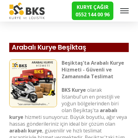
KURYE ÇAĞIR
0552 144 00 96
Hızlı Kurye Hizmetleri
Arabalı Kurye Beşiktaş
Beşiktaş'ta Arabalı Kurye
Hizmeti - Güvenli ve
Zamanında Teslimat
BKS Kurye
olarak
İstanbul'un en prestijli ve
yoğun bölgelerinden biri
olan Beşiktaş'ta
arabalı
kurye
hizmeti sunuyoruz. Büyük boyutlu, ağır veya
hassas gönderileriniz için ideal bir çözüm olan
arabalı kurye
, güvenilir ve hızlı teslimat
garantisiyle hizmet vermektedir. Beşiktaş'taki tüm