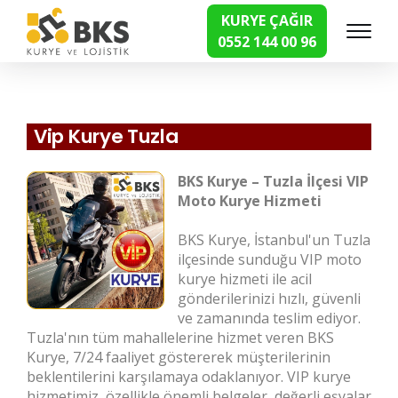
KURYE ÇAĞIR
0552 144 00 96
Hızlı Kurye Hizmetleri
Vip Kurye Tuzla
BKS Kurye – Tuzla İlçesi VIP
Moto Kurye Hizmeti
BKS Kurye, İstanbul'un Tuzla
ilçesinde sunduğu VIP moto
kurye hizmeti ile acil
gönderilerinizi hızlı, güvenli
ve zamanında teslim ediyor.
Tuzla'nın tüm mahallelerine hizmet veren BKS
Kurye, 7/24 faaliyet göstererek müşterilerinin
beklentilerini karşılamaya odaklanıyor. VIP kurye
hizmetimiz, özellikle önemli belgeler, değerli eşyalar