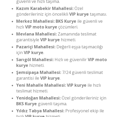
güvenli ve hızlı taşıma.
Kazım Karabekir Mahallesi:
Özel
gönderileriniz için öncelikli
VIP kurye
taşıması.
Merkez Mahallesi:
BKS Kurye
ile güvenli ve
hızlı
VIP moto kurye
çözümleri.
Mevlana Mahallesi:
Zamanında teslimat
garantisiyle
VIP kurye
hizmeti.
Pazariçi Mahallesi:
Değerli eşya taşımacılığı
için
VIP kurye
.
Sarıgöl Mahallesi:
Hızlı ve güvenilir
VIP moto
kurye
hizmeti.
Şemsipaşa Mahallesi:
7/24 güvenli teslimat
garantisi ile
VIP kurye
.
Yeni Mahalle Mahallesi:
VIP kurye
ile hızlı
teslimat hizmeti.
Yenidoğan Mahallesi:
Özel gönderileriniz için
BKS Kurye
güvenli taşıma.
Yıldız Tabya Mahallesi:
Profesyonel ekip ile
hızlı
VIP kurye
hizmeti.