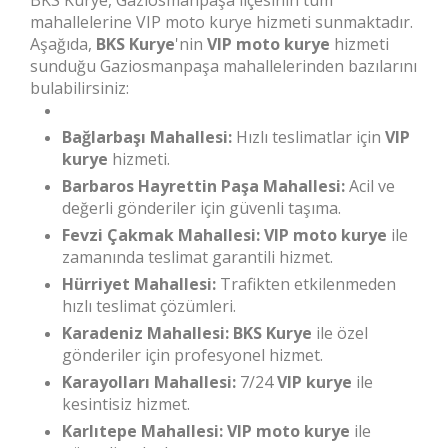
BKS Kurye, Gaziosmanpaşa ilçesinin tüm
mahallelerine VIP moto kurye hizmeti sunmaktadır.
Aşağıda,
BKS Kurye
'nin
VIP moto kurye
hizmeti
sunduğu Gaziosmanpaşa mahallelerinden bazılarını
bulabilirsiniz:
Bağlarbaşı Mahallesi:
Hızlı teslimatlar için
VIP
kurye
hizmeti.
Barbaros Hayrettin Paşa Mahallesi:
Acil ve
değerli gönderiler için güvenli taşıma.
Fevzi Çakmak Mahallesi:
VIP moto kurye
ile
zamanında teslimat garantili hizmet.
Hürriyet Mahallesi:
Trafikten etkilenmeden
hızlı teslimat çözümleri.
Karadeniz Mahallesi:
BKS Kurye
ile özel
gönderiler için profesyonel hizmet.
Karayolları Mahallesi:
7/24
VIP kurye
ile
kesintisiz hizmet.
Karlıtepe Mahallesi:
VIP moto kurye
ile