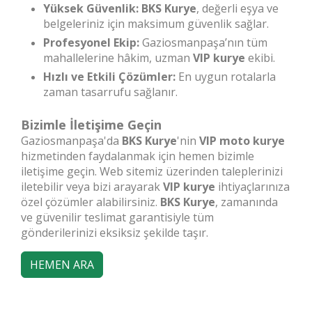
Yüksek Güvenlik:
BKS Kurye
, değerli eşya ve
belgeleriniz için maksimum güvenlik sağlar.
Profesyonel Ekip:
Gaziosmanpaşa’nın tüm
mahallelerine hâkim, uzman
VIP kurye
ekibi.
Hızlı ve Etkili Çözümler:
En uygun rotalarla
zaman tasarrufu sağlanır.
Bizimle İletişime Geçin
Gaziosmanpaşa'da
BKS Kurye
'nin
VIP moto kurye
hizmetinden faydalanmak için hemen bizimle
iletişime geçin. Web sitemiz üzerinden taleplerinizi
iletebilir veya bizi arayarak
VIP kurye
ihtiyaçlarınıza
özel çözümler alabilirsiniz.
BKS Kurye
, zamanında
ve güvenilir teslimat garantisiyle tüm
gönderilerinizi eksiksiz şekilde taşır.
HEMEN ARA