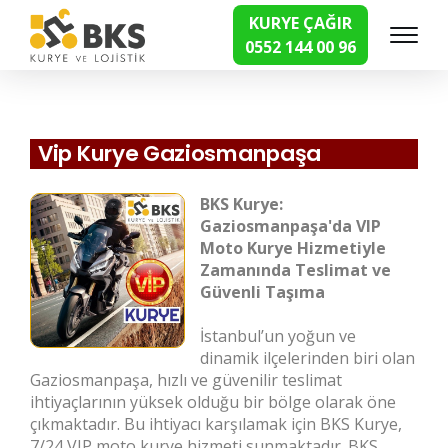
KURYE ÇAĞIR
0552 144 00 96
Hızlı Kurye Hizmetleri
Vip Kurye Gaziosmanpaşa
BKS Kurye:
Gaziosmanpaşa'da VIP
Moto Kurye Hizmetiyle
Zamanında Teslimat ve
Güvenli Taşıma
İstanbul’un yoğun ve
dinamik ilçelerinden biri olan
Gaziosmanpaşa, hızlı ve güvenilir teslimat
ihtiyaçlarının yüksek olduğu bir bölge olarak öne
çıkmaktadır. Bu ihtiyacı karşılamak için BKS Kurye,
7/24 VIP moto kurye hizmeti sunmaktadır. BKS