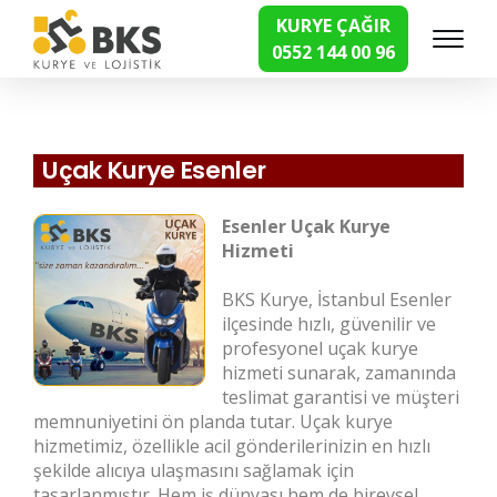
KURYE ÇAĞIR
0552 144 00 96
Hızlı Kurye Hizmetleri
Uçak Kurye Esenler
Esenler Uçak Kurye
Hizmeti
BKS Kurye, İstanbul Esenler
ilçesinde hızlı, güvenilir ve
profesyonel uçak kurye
hizmeti sunarak, zamanında
teslimat garantisi ve müşteri
memnuniyetini ön planda tutar. Uçak kurye
hizmetimiz, özellikle acil gönderilerinizin en hızlı
şekilde alıcıya ulaşmasını sağlamak için
tasarlanmıştır. Hem iş dünyası hem de bireysel