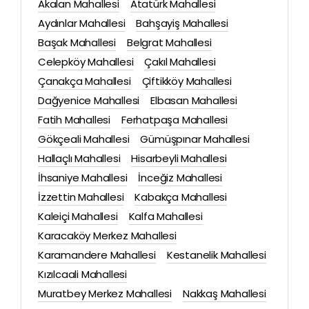
Akalan Mahallesi
Atatürk Mahallesi
Aydınlar Mahallesi
Bahşayiş Mahallesi
Başak Mahallesi
Belgrat Mahallesi
Celepköy Mahallesi
Çakıl Mahallesi
Çanakça Mahallesi
Çiftikköy Mahallesi
Dağyenice Mahallesi
Elbasan Mahallesi
Fatih Mahallesi
Ferhatpaşa Mahallesi
Gökçeali Mahallesi
Gümüşpınar Mahallesi
Hallaçlı Mahallesi
Hisarbeyli Mahallesi
İhsaniye Mahallesi
İnceğiz Mahallesi
İzzettin Mahallesi
Kabakça Mahallesi
Kaleiçi Mahallesi
Kalfa Mahallesi
Karacaköy Merkez Mahallesi
Karamandere Mahallesi
Kestanelik Mahallesi
Kızılcaali Mahallesi
Muratbey Merkez Mahallesi
Nakkaş Mahallesi