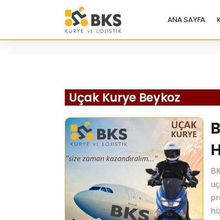
ANA SAYFA
Uçak Kurye Beykoz
B
H
BK
uç
pr
hi