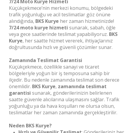
7/24 Moto Kurye Hizmeti
Küçükçekmece’nin merkezi konumu, bölgedeki
trafik yoğunluğu ve acil teslimatlar göz önüne
alındığında,
BKS Kurye
her zaman hizmetinizde!
7/24 moto kurye hizmeti
sunarak, sabah, öğle
veya gece saatlerinde teslimat yapabiliyoruz.
BKS
Kurye
, her saatte hizmet vererek, ihtiyaçlarınız
doğrultusunda hızlı ve güvenli çözümler sunar.
Zamanında Teslimat Garantisi
Küçükçekmece, özellikle sanayi ve ticaret
bölgeleriyle yoğun bir iş temposuna sahip bir
ilçedir. Bu nedenle zamanında teslimat son derece
önemlidir.
BKS Kurye
,
zamanında teslimat
garantisi
sunarak, gönderilerinizin belirlenen
saatte güvenle alıcılarına ulaşmasını sağlar. Trafik
yoğunluğu ya da hava koşulları ne olursa olsun,
teslimatlar her zaman zamanında gerçekleştirilir.
Neden BKS Kurye?
Hızlı ve Güvenilir Teslimat
: Gönderileriniz her