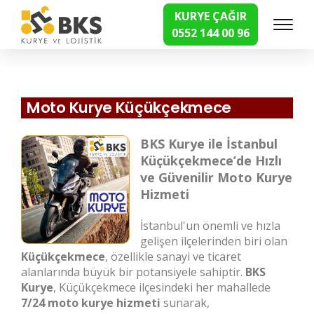
KURYE ÇAĞIR
0552 144 00 96
Hızlı Kurye Hizmetleri
Moto Kurye Küçükçekmece
BKS Kurye ile İstanbul
Küçükçekmece’de Hızlı
ve Güvenilir Moto Kurye
Hizmeti
İstanbul'un önemli ve hızla
gelişen ilçelerinden biri olan
Küçükçekmece
, özellikle sanayi ve ticaret
alanlarında büyük bir potansiyele sahiptir.
BKS
Kurye
, Küçükçekmece ilçesindeki her mahallede
7/24 moto kurye hizmeti
sunarak,