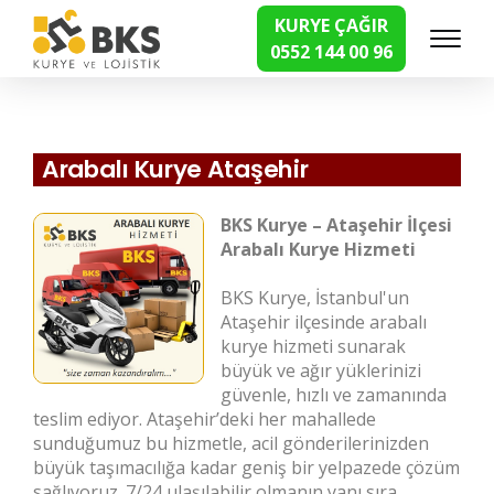
KURYE ÇAĞIR
0552 144 00 96
Hızlı Kurye Hizmetleri
Arabalı Kurye Ataşehir
BKS Kurye – Ataşehir İlçesi
Arabalı Kurye Hizmeti
BKS Kurye, İstanbul'un
Ataşehir ilçesinde arabalı
kurye hizmeti sunarak
büyük ve ağır yüklerinizi
güvenle, hızlı ve zamanında
teslim ediyor. Ataşehir’deki her mahallede
sunduğumuz bu hizmetle, acil gönderilerinizden
büyük taşımacılığa kadar geniş bir yelpazede çözüm
sağlıyoruz. 7/24 ulaşılabilir olmanın yanı sıra,